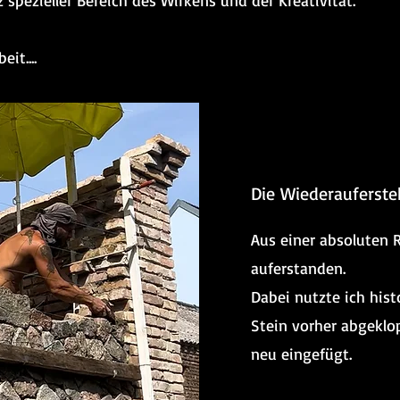
 spezieller Bereich des Wirkens und der Kreativität.
eit....
Die Wiederauferst
Aus einer absoluten 
auferstanden.
Dabei nutzte ich hist
Stein vorher abgeklo
neu eingefügt.