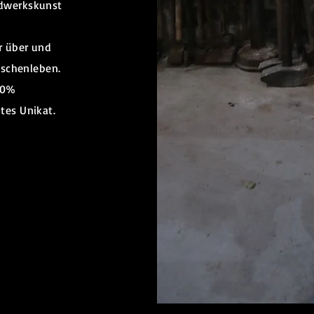
ndwerkskunst
r über und
nschenleben.
00%
tes Unikat.