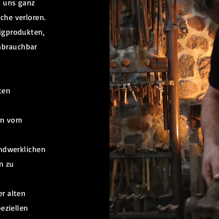
t uns ganz
che verloren.
igprodukten,
nbrauchbar
ten
ein vom
andwerklichen
n zu
r alten
peziellen