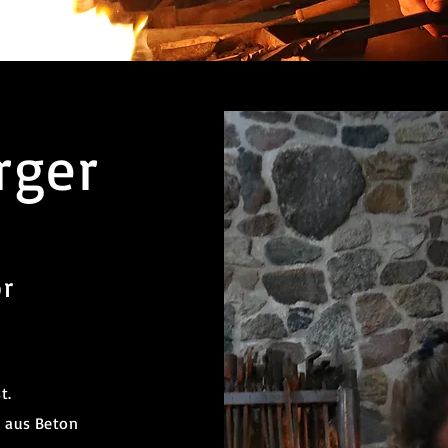
rger
or
t.
u aus Beton